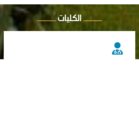
الكليات
الطب البشري