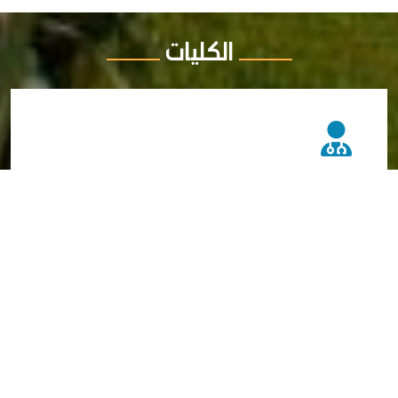
الكليات
الطب البشري